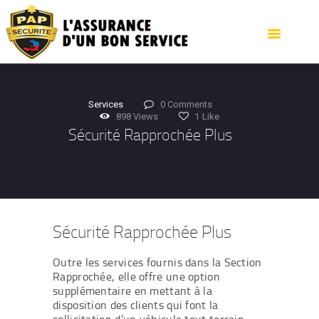
ACCUEIL
QUI SOMMES NOUS ?
SERVICES
CONTACTEZ NOUS
Services
0
Comments
898
Views
1
Like
Sécurité Rapprochée Plus
Sécurité Rapprochée Plus
Outre les services fournis dans la Section
Rapprochée, elle offre une option
supplémentaire en mettant à la
disposition des clients qui font la